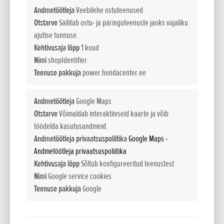
Andmetöötleja
Veebilehe ostuteenused
Otstarve
Säilitab ostu- ja päringuteenuste jaoks vajaliku
ajutise tunnuse.
Kehtivusaja lõpp
1 kuud
Nimi
shopIdentifier
Teenuse pakkuja
power.hondacenter.ee
PORTATIIVSED KÕRGTEHNOLOOGILISED GENERAATORID
Pidev tehnoloogia areng ja arendus tähendavad seda, et
Andmetöötleja
Google Maps
Honda generaatorid on üha suutlikumad mobiilset ja
Otstarve
Võimaldab interaktiivseid kaarte ja võib
elektrienergiast sõltuvamat maailma vooluga varustama.
töödelda kasutusandmeid.
Honda kerge ja kompaktse invertertehnoloogiaga tipptasemel
Andmetöötleja privaatsuspoliitika
Google Maps -
EU- ja EM-seeria generaatorid pakuvad suurt võimsust
Andmetöötleja privaatsuspoliitika
portatiivses seadmes. Professionaalseks kasutamiseks ja
Kehtivusaja lõpp
Sõltub konfigureeritud teenustest
suure jõudluse tarbimiseks vajaminev kõrgekvaliteediline
Nimi
Google service cookies
elektrivool, mida need seadmed toodavad, on sama
Teenuse pakkuja
Google
usaldusväärne kui võrgutoide ning hädavajalik uusimate ja
kõige tundlikumate elektroonikaseadmete varustamiseks.