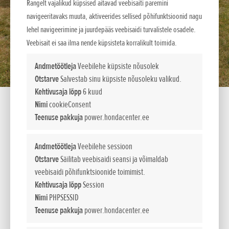
Rangelt vajalikud küpsised aitavad veebisaiti paremini
navigeeritavaks muuta, aktiveerides sellised põhifunktsioonid nagu
lehel navigeerimine ja juurdepääs veebisaidi turvalistele osadele.
Veebisait ei saa ilma nende küpsisteta korralikult toimida.
Andmetöötleja
Veebilehe küpsiste nõusolek
Otstarve
Salvestab sinu küpsiste nõusoleku valikud.
Kehtivusaja lõpp
6 kuud
Nimi
cookieConsent
Teenuse pakkuja
power.hondacenter.ee
Andmetöötleja
Veebilehe sessioon
EU 70 iS
Otstarve
Säilitab veebisaidi seansi ja võimaldab
veebisaidi põhifunktsioonide toimimist.
Kehtivusaja lõpp
Session
Nimi
PHPSESSID
Teenuse pakkuja
power.hondacenter.ee