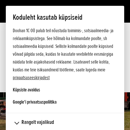
Koduleht kasutab küpsiseid
EU 70iS
Doohan 1C OÜ palub teil nõustuda toimimis-, sotsiaalmeedia- ja
Tutvustus
reklaamiküpsistega. See hõlmab ka kolmandate poolte, sh
Tehnilised andmed
Hinnakiri
sotsiaalmeedia küpsiseid. Selliste kolmandate poolte küpsised
KÜSI PAKKUMIST
Küsi lisa
võivad jälgida seda, kuidas te kasutate veebilehte eesmärgiga
näidata teile asjakohaseid reklaame. Lisateavet selle kohta,
SOOVIN TEENINDUSE AEGA
kuidas me teie isikuandmeid töötleme, saate lugeda meie
privaatsuseeskirjadest
KONTAKT
Küpsiste avaldus
opens in a new tab
Google'i privaatsuspoliitika
Rangelt vajalikud