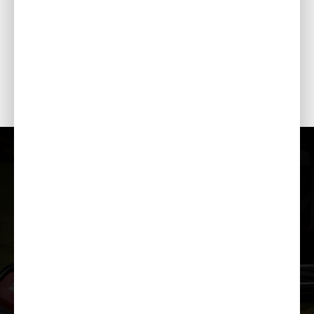
i-MONITOR
Jälgib generaatori tööd ning näitab diagnostika- ja
hooldusandmeid.